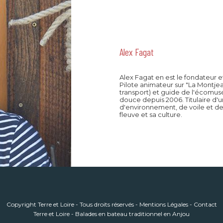
Alex Fagat
Alex Fagat en est le fondateur et
Pilote animateur sur "La Montje
transport) et guide de l'écomus
douce depuis 2006. Titulaire d'u
d'environnement, de voile et de 
fleuve et sa culture.
Copyright Terre et Loire - Tous droits réservés - Mentions Légales - Contact
Terre et Loire - Balades en bateau traditionnel en Anjou