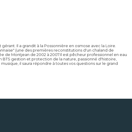
 gérant. Il a grandit à la Possonnière en osmose avec la Loire.
annaise" (une des premières reconstitutions d'un chaland de
ée de Montjean de 2002 à 2007.Il est pêcheur professionnel en eau
n BTS gestion et protection de la nature, passionné d'histoire,
musique, il saura répondre à toutes vos questions sur le grand